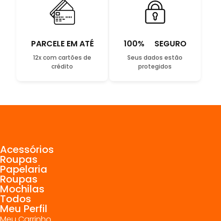
PARCELE EM ATÉ
100% SEGURO
12x com cartões de
Seus dados estão
crédito
protegidos
Acessórios
Roupas
Papelaria
Roupas
Mochilas
Todos
Meu Perfil
Meu Carrinho