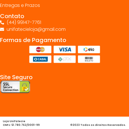
Entregas e Prazos
Contato
(44) 99147-7761
unifatecieloja@gmail.com
Formas de Pagamento
Site Seguro
Loja UniFatecie
CNPJ: 51.780.762/0001-99
©2023 Todos os direitos Reservados.