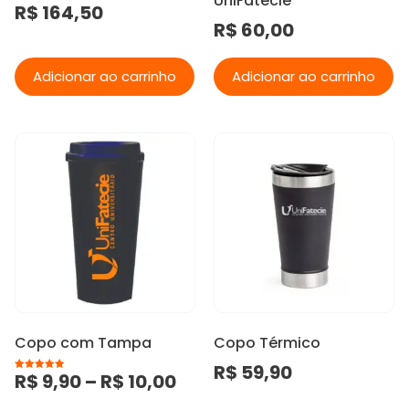
UniFatecie
R$
164,50
R$
60,00
Adicionar ao carrinho
Adicionar ao carrinho
Copo com Tampa
Copo Térmico
R$
59,90
R$
9,90
–
R$
10,00
Avaliação
5.00
de 5