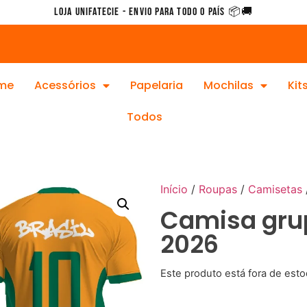
Loja Unifatecie - Envio para todo o país 📦🚚
me
Acessórios
Papelaria
Mochilas
Kit
Todos
Início
/
Roupas
/
Camisetas
Camisa grup
2026
Este produto está fora de esto