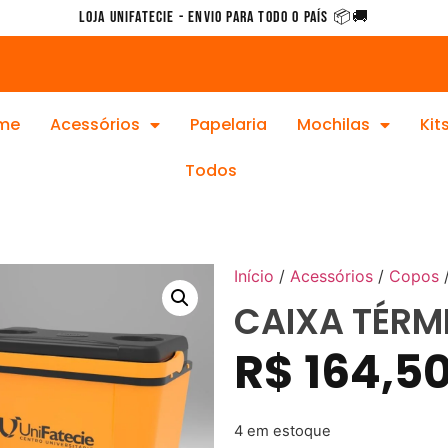
Loja Unifatecie - Envio para todo o país 📦🚚
me
Acessórios
Papelaria
Mochilas
Kit
Todos
Início
/
Acessórios
/
Copos
CAIXA TÉRM
R$
164,5
4 em estoque