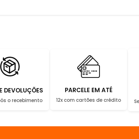
PARCELE EM ATÉ
E DEVOLUÇÕES
12x com cartões de crédito
pós o recebimento
S