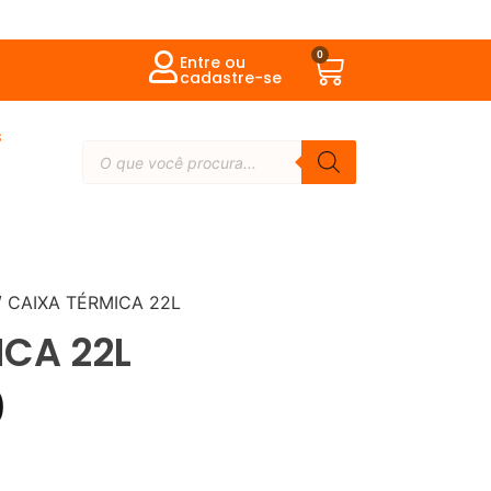
0
Entre ou
cadastre-se
s
/ CAIXA TÉRMICA 22L
ICA 22L
0