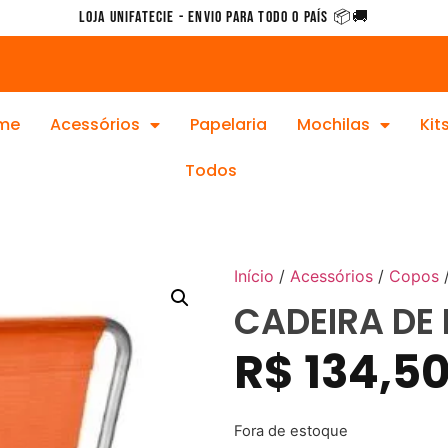
Loja Unifatecie - Envio para todo o país 📦🚚
me
Acessórios
Papelaria
Mochilas
Kit
Todos
Início
/
Acessórios
/
Copos
/
CADEIRA DE 
R$
134,5
Fora de estoque